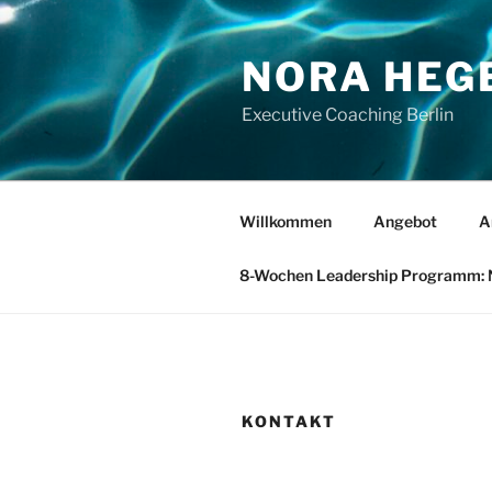
Zum
Inhalt
NORA HEG
springen
Executive Coaching Berlin
Willkommen
Angebot
A
8-Wochen Leadership Programm: Ne
KONTAKT