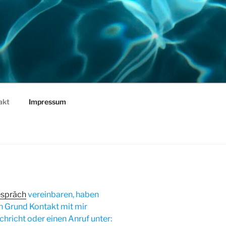
akt
Impressum
espräch
vereinbaren, haben
 Grund Kontakt mit mir
hricht oder einen Anruf unter: