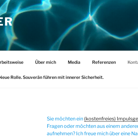
ER
rbeitsweise
Über mich
Media
Referenzen
Kont
ue Rolle. Souverän führen mit innerer Sicherheit.
Sie möchten ein
(kostenfreies) Impulsg
Fragen oder möchten aus einem anderen
aufnehmen? Ich freue mich über eine Nac